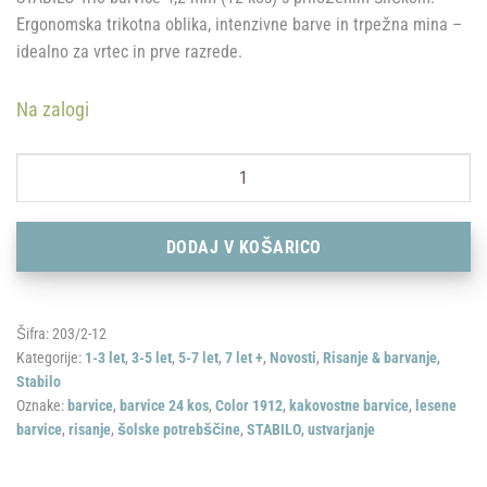
Ergonomska trikotna oblika, intenzivne barve in trpežna mina –
idealno za vrtec in prve razrede.
Na zalogi
STABILO: Barvice Trio 4,2mm + šilček količina
DODAJ V KOŠARICO
Šifra:
203/2-12
Kategorije:
1-3 let
,
3-5 let
,
5-7 let
,
7 let +
,
Novosti
,
Risanje & barvanje
,
Stabilo
Oznake:
barvice
,
barvice 24 kos
,
Color 1912
,
kakovostne barvice
,
lesene
barvice
,
risanje
,
šolske potrebščine
,
STABILO
,
ustvarjanje