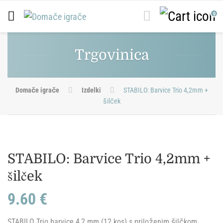
0
Trgovinica
Domače igrače
Izdelki
STABILO: Barvice Trio 4,2mm +
šilček
STABILO: Barvice Trio 4,2mm +
šilček
9.60
€
STABILO Trio barvice 4,2 mm (12 kos) s priloženim šilčkom.