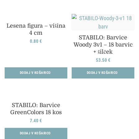
Lesena figura – višina
4 cm
STABILO: Barvice
0.80
€
Woody 3v1 – 18 barvic
+ šilček
53.50
€
DODAJ V KOŠARICO
DODAJ V KOŠARICO
STABILO: Barvice
GreenColors 18 kos
7.40
€
DODAJ V KOŠARICO