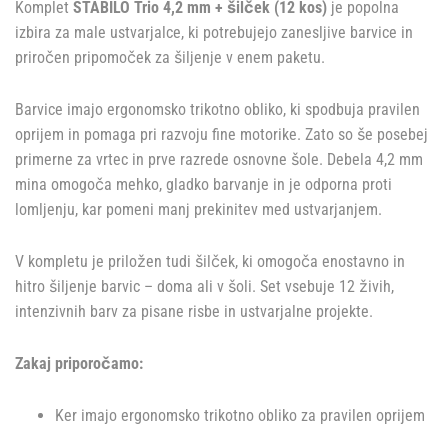
Komplet
STABILO Trio 4,2 mm + šilček (12 kos)
je popolna
izbira za male ustvarjalce, ki potrebujejo zanesljive barvice in
priročen pripomoček za šiljenje v enem paketu.
Barvice imajo ergonomsko trikotno obliko, ki spodbuja pravilen
oprijem in pomaga pri razvoju fine motorike. Zato so še posebej
primerne za vrtec in prve razrede osnovne šole. Debela 4,2 mm
mina omogoča mehko, gladko barvanje in je odporna proti
lomljenju, kar pomeni manj prekinitev med ustvarjanjem.
V kompletu je priložen tudi šilček, ki omogoča enostavno in
hitro šiljenje barvic – doma ali v šoli. Set vsebuje 12 živih,
intenzivnih barv za pisane risbe in ustvarjalne projekte.
Zakaj priporočamo:
Ker imajo ergonomsko trikotno obliko za pravilen oprijem