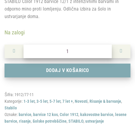
STABILO Color 1912 barvice 12/1 z intenzivnimi barvami in
odporno mino proti lomljenju. Odlična izbira za šolo in
ustvarjanje doma.
Na zalogi
STABILO: Barvice ColorSet 12 kos količina
DODAJ V KOŠARICO
Šifra:
1912/77-11
Kategorije:
1-3 let
,
3-5 let
,
5-7 let
,
7 let +
,
Novosti
,
Risanje & barvanje
,
Stabilo
Oznake:
barvice
,
barvice 12 kos
,
Color 1912
,
kakovostne barvice
,
lesene
barvice
,
risanje
,
šolske potrebščine
,
STABILO
,
ustvarjanje