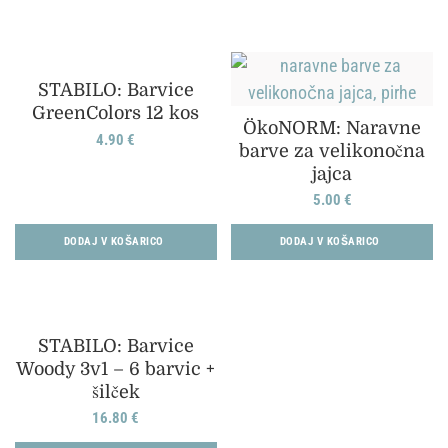
STABILO: Barvice
GreenColors 12 kos
ÖkoNORM: Naravne
4.90
€
barve za velikonočna
jajca
5.00
€
DODAJ V KOŠARICO
DODAJ V KOŠARICO
STABILO: Barvice
Woody 3v1 – 6 barvic +
šilček
16.80
€