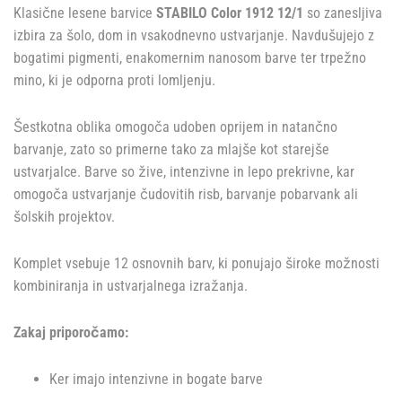
Klasične lesene barvice
STABILO Color 1912 12/1
so zanesljiva
izbira za šolo, dom in vsakodnevno ustvarjanje. Navdušujejo z
bogatimi pigmenti, enakomernim nanosom barve ter trpežno
mino, ki je odporna proti lomljenju.
Šestkotna oblika omogoča udoben oprijem in natančno
barvanje, zato so primerne tako za mlajše kot starejše
ustvarjalce. Barve so žive, intenzivne in lepo prekrivne, kar
omogoča ustvarjanje čudovitih risb, barvanje pobarvank ali
šolskih projektov.
Komplet vsebuje 12 osnovnih barv, ki ponujajo široke možnosti
kombiniranja in ustvarjalnega izražanja.
Zakaj priporočamo:
Ker imajo intenzivne in bogate barve