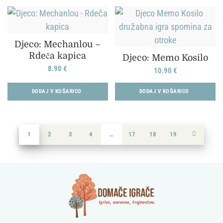
Djeco: Mechanlou –
Rdeča kapica
Djeco: Memo Kosilo
8.90
€
10.90
€
DODAJ V KOŠARICO
DODAJ V KOŠARICO
1
2
3
4
…
17
18
19
→