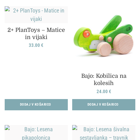
2+ PlanToys – Matice
in vijaki
33.00
€
Bajo: Kobilica na
kolesih
24.00
€
DODAJ V KOŠARICO
DODAJ V KOŠARICO