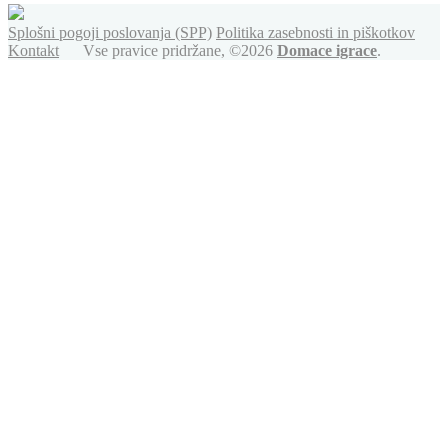
Splošni pogoji poslovanja (SPP)
Politika zasebnosti in piškotkov
Kontakt
Vse pravice pridržane, ©2026
Domace igrace
.