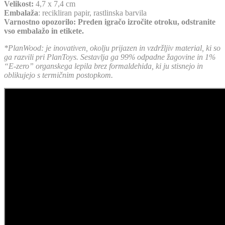
Velikost:
4,7 x 7,4 cm
Embalaža
: recikliran papir, rastlinska barvila
Varnostno opozorilo: Preden igračo izročite otroku, odstranite
vso embalažo in etikete.
*PlanWood: je inovativen, okolju prijazen in vzdržljiv material, ki so
ga razvili pri PlanToys. Sestavlja ga 99% odpadne žagovine in 1%
“E-zero” organskega lepila brez formaldehida, ki ju stisnejo in
oblikujejo s termičnim postopkom.