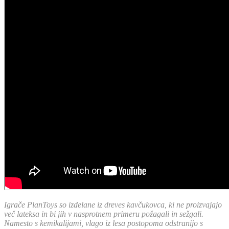
Igrače PlanToys so izdelane iz dreves kavčukovca, ki ne proizvajajo
več lateksa in bi jih v nasprotnem primeru požagali in sežgali.
Namesto s kemikalijami, vlago iz lesa postopoma odstranijo s