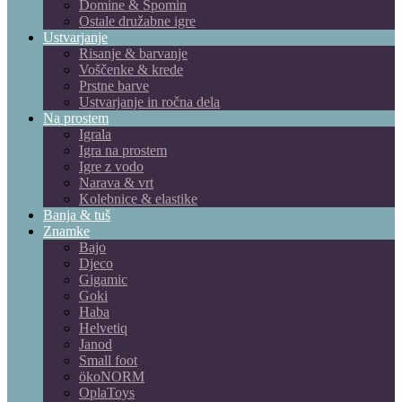
Domine & Spomin
Ostale družabne igre
Ustvarjanje
Risanje & barvanje
Voščenke & krede
Prstne barve
Ustvarjanje in ročna dela
Na prostem
Igrala
Igra na prostem
Igre z vodo
Narava & vrt
Kolebnice & elastike
Banja & tuš
Znamke
Bajo
Djeco
Gigamic
Goki
Haba
Helvetiq
Janod
Small foot
ökoNORM
OplaToys