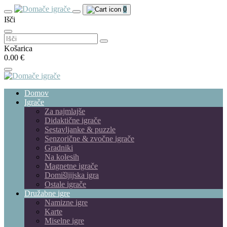
0
Išči
Išči:
Košarica
0.00 €
Domov
Igrače
Za najmlajše
Didaktične igrače
Sestavljanke & puzzle
Senzorične & zvočne igrače
Gradniki
Na kolesih
Magnetne igrače
Domišljijska igra
Ostale igrače
Družabne igre
Namizne igre
Karte
Miselne igre