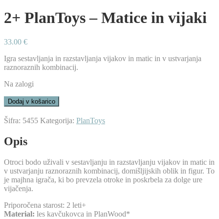
2+ PlanToys – Matice in vijaki
33.00
€
Igra sestavljanja in razstavljanja vijakov in matic in v ustvarjanja
raznoraznih kombinacij.
Na zalogi
2+
Dodaj v košarico
PlanToys
-
Šifra:
5455
Kategorija:
PlanToys
Matice
in
Opis
vijaki
količina
Otroci bodo uživali v sestavljanju in razstavljanju vijakov in matic in
v ustvarjanju raznoraznih kombinacij, domišljijskih oblik in figur. To
je majhna igrača, ki bo prevzela otroke in poskrbela za dolge ure
vijačenja.
Priporočena starost: 2 leti+
Material:
les kavčukovca in PlanWood*