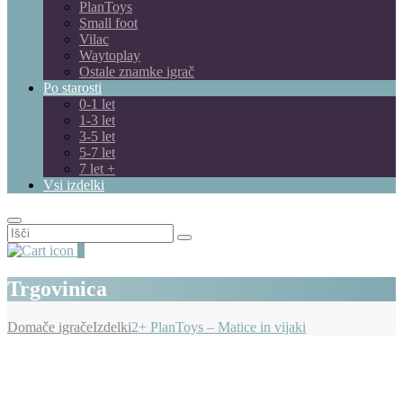
PlanToys
Small foot
Vilac
Waytoplay
Ostale znamke igrač
Po starosti
0-1 let
1-3 let
3-5 let
5-7 let
7 let +
Vsi izdelki
Išči:
0
Trgovinica
Domače igrače
Izdelki
2+ PlanToys – Matice in vijaki