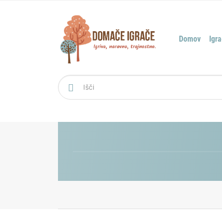
Domov
Igr
Išči: