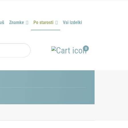
tuš
Znamke
Po starosti
Vsi izdelki
0