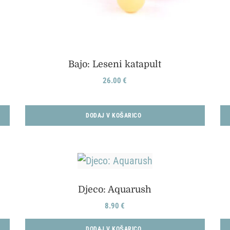
Bajo: Leseni katapult
26.00
€
DODAJ V KOŠARICO
Djeco: Aquarush
8.90
€
DODAJ V KOŠARICO