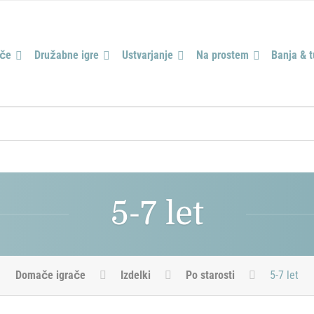
ače
Družabne igre
Ustvarjanje
Na prostem
Banja & 
5-7 let
Domače igrače
Izdelki
Po starosti
5-7 let