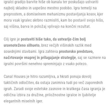
igralci gradijo barvite hiše ob kanalu ter poskušajo ustvariti
najbolj skladno in uspešno mestno podobo. Igra temelji na
preprostem, a domiselnem mehanizmu postavljanja kosov, kjer
mora vsak igralec skrbno razmisliti, kam bo postavil svojo hišo,
saj višina, barva in položaj vplivajo na končni rezultat.
Cilj igre je
postaviti hiše tako, da ustvarijo čim bolj
uravnoteženo silhueto
, brez večjih višinskih razlik med
sosednjimi stavbami. Igra zahteva
prostorsko predstavo,
načrtovanje vnaprej in prilagajanje strategije
, saj se razmere na
igralni površini nenehno spreminjajo z vsako potezo.
Canal Houses je hitro razumljiva, a hkrati ponuja dovolj
taktičnih odločitev, da ostaja zanimiva tudi po več zaporednih
igrah. Zaradi svoje estetske zasnove in kratkega časa igranja je
odlična izbira za družine, priložnostne igralce in ljubitelje
elegantnih miselnih iger.