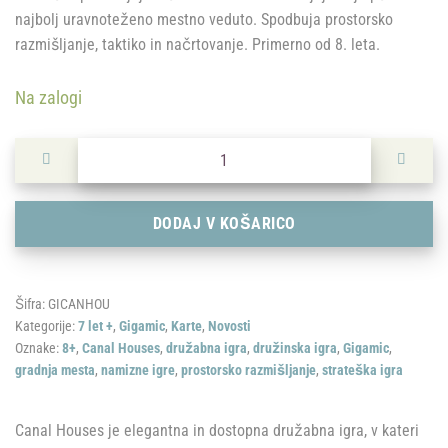
najbolj uravnoteženo mestno veduto. Spodbuja prostorsko
razmišljanje, taktiko in načrtovanje. Primerno od 8. leta.
Na zalogi
Gigamic: Canal Houses količina
DODAJ V KOŠARICO
Šifra:
GICANHOU
Kategorije:
7 let +
,
Gigamic
,
Karte
,
Novosti
Oznake:
8+
,
Canal Houses
,
družabna igra
,
družinska igra
,
Gigamic
,
gradnja mesta
,
namizne igre
,
prostorsko razmišljanje
,
strateška igra
Canal Houses je elegantna in dostopna družabna igra, v kateri