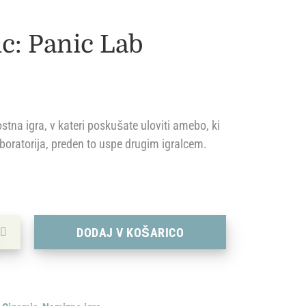
c: Panic Lab
ostna igra, v kateri poskušate uloviti amebo, ki
aboratorija, preden to uspe drugim igralcem.
 Lab količina
DODAJ V KOŠARICO