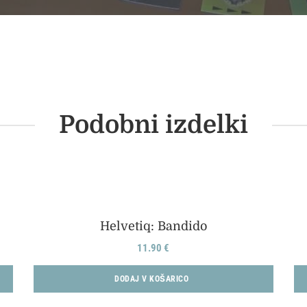
Podobni izdelki
Helvetiq: Bandido
11.90
€
DODAJ V KOŠARICO