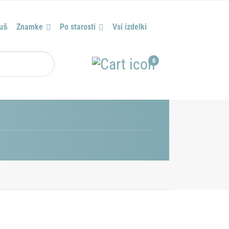
tuš
Znamke
Po starosti
Vsi izdelki
0