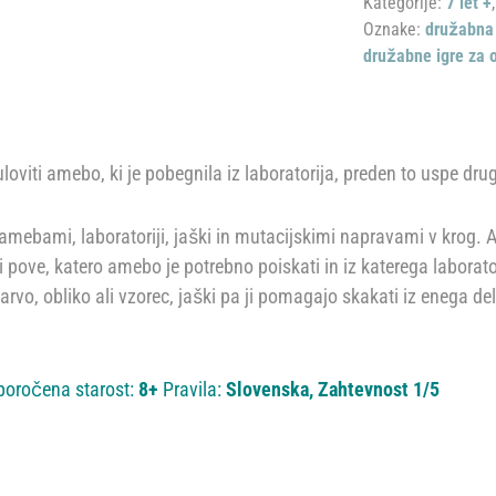
Kategorije:
7 let +
Oznake:
družabna 
družabne igre za 
uloviti amebo, ki je pobegnila iz laboratorija, preden to uspe dr
amebami, laboratoriji, jaški in mutacijskimi napravami v krog. A
 pove, katero amebo je potrebno poiskati in iz katerega laboratori
o, obliko ali vzorec, jaški pa ji pomagajo skakati iz enega dela
iporočena starost:
8+
Pravila:
Slovenska, Zahtevnost 1/5