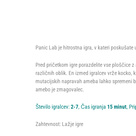
Panic Lab je hitrostna igra, v kateri poskušate 
Pred pričetkom igre porazdelite vse ploščice z 
različnih oblik. En izmed igralcev vrže kocko, ki
mutacijskih napravah ameba lahko spremeni barv
amebo je zmagovalec.
Število igralcev:
2-7
, Čas igranja
15 minut
, Pr
Zahtevnost: Lažje igre