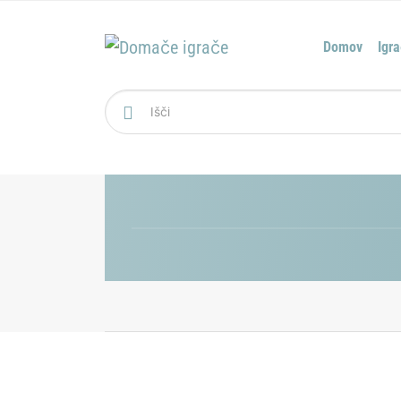
Domov
Igr
Išči: