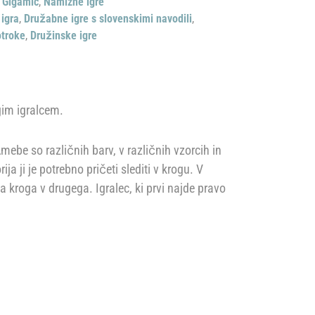
,
Gigamic
,
Namizne igre
igra
,
Družabne igre s slovenskimi navodili
,
otroke
,
Družinske igre
ugim igralcem.
mebe so različnih barv, v različnih vzorcih in
ja ji je potrebno pričeti slediti v krogu. V
 kroga v drugega. Igralec, ki prvi najde pravo