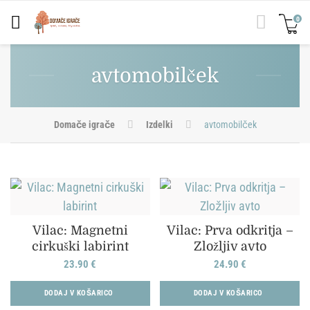
0
avtomobilček
Domače igrače
Izdelki
avtomobilček
Vilac: Magnetni
Vilac: Prva odkritja –
cirkuški labirint
Zložljiv avto
23.90
€
24.90
€
DODAJ V KOŠARICO
DODAJ V KOŠARICO