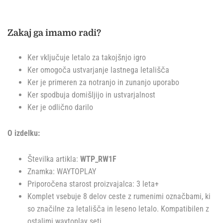
Zakaj ga imamo radi?
Ker vključuje letalo za takojšnjo igro
Ker omogoča ustvarjanje lastnega letališča
Ker je primeren za notranjo in zunanjo uporabo
Ker spodbuja domišljijo in ustvarjalnost
Ker je odlično darilo
O izdelku:
Številka artikla:
WTP_RW1F
Znamka: WAYTOPLAY
Priporočena starost proizvajalca: 3 leta+
Komplet vsebuje 8 delov ceste z rumenimi označbami, ki
so značilne za letališča in leseno letalo. Kompatibilen z
ostalimi waytoplay seti.