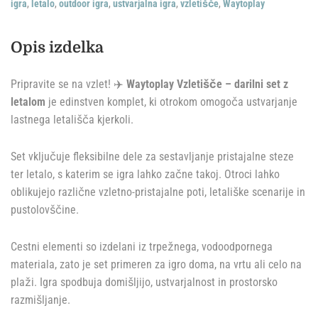
igra
,
letalo
,
outdoor igra
,
ustvarjalna igra
,
vzletišče
,
Waytoplay
Opis izdelka
Pripravite se na vzlet! ✈️
Waytoplay Vzletišče – darilni set z
letalom
je edinstven komplet, ki otrokom omogoča ustvarjanje
lastnega letališča kjerkoli.
Set vključuje fleksibilne dele za sestavljanje pristajalne steze
ter letalo, s katerim se igra lahko začne takoj. Otroci lahko
oblikujejo različne vzletno-pristajalne poti, letališke scenarije in
pustolovščine.
Cestni elementi so izdelani iz trpežnega, vodoodpornega
materiala, zato je set primeren za igro doma, na vrtu ali celo na
plaži. Igra spodbuja domišljijo, ustvarjalnost in prostorsko
razmišljanje.