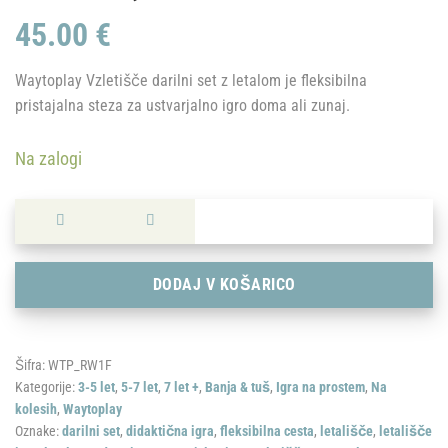
45.00
€
Waytoplay Vzletišče darilni set z letalom je fleksibilna
pristajalna steza za ustvarjalno igro doma ali zunaj.
Na zalogi
Waytoplay: Vzletišče (darilni set z letalom) količina
DODAJ V KOŠARICO
Šifra:
WTP_RW1F
Kategorije:
3-5 let
,
5-7 let
,
7 let +
,
Banja & tuš
,
Igra na prostem
,
Na
kolesih
,
Waytoplay
Oznake:
darilni set
,
didaktična igra
,
fleksibilna cesta
,
letališče
,
letališče