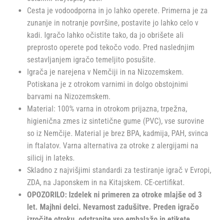
Cesta je vodoodporna in jo lahko operete. Primerna je za
zunanje in notranje površine, postavite jo lahko celo v
kadi. Igračo lahko očistite tako, da jo obrišete ali
preprosto operete pod tekočo vodo. Pred naslednjim
sestavljanjem igračo temeljito posušite.
Igrača je narejena v Nemčiji in na Nizozemskem.
Potiskana je z otrokom varnimi in dolgo obstojnimi
barvami na Nizozemskem.
Material: 100% varna in otrokom prijazna, trpežna,
higienična zmes iz sintetične gume (PVC), vse surovine
so iz Nemčije. Material je brez BPA, kadmija, PAH, svinca
in ftalatov. Varna alternativa za otroke z alergijami na
silicij in lateks.
Skladno z najvišjimi standardi za testiranje igrač v Evropi,
ZDA, na Japonskem in na Kitajskem. CE-certifikat.
OPOZORILO: Izdelek ni primeren za otroke mlajše od 3
let. Majhni delci. Nevarnost zadušitve. Preden igračo
izročite otroku, odstranite vso embalažo in etikete.