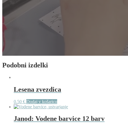
Podobni izdelki
Lesena zvezdica
0.50
€
Dodaj v košarico
Janod: Vodene barvice 12 barv