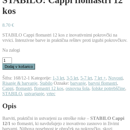
STABILO: Cappi flomastri 12
kos
8.70
€
STABILO Cappi flomastri 12 kos z inovativnimi pokrovčki na
vrvici. Intenzivne barve in praktična rešitev proti izgubi pokrovčkov.
Na zalogi
STABILO:
Cappi
Dodaj v košarico
flomastri
12
Šifra:
168/12-1
Kategorije:
1-3 let
,
3-5 let
,
5-7 let
,
7 let +
,
Novosti
,
kos
Risanje & barvanje
,
Stabilo
Oznake:
barvanje
,
barvni flomastri
,
količina
Cappi
,
flomastri
,
flomastri 12 kos
,
osnovna šola
,
šolske potrebščine
,
STABILO
,
ustvarjanje
,
vrtec
Opis
Barviti, praktični in ustvarjeni za otroške roke –
STABILO Cappi
12/1
so flomastri, ki navdušujejo z inovativno zasnovo in živimi
barvami. Njihova posebnost je obroček na pokrovčku, skozi