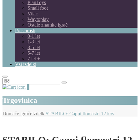
PlanToys
Small foot
Vilac
Waytoplay
Ostale znamke igrač
Po starosti
0-1 let
1-3 let
3-5 let
5-7 let
7 let +
Vsi izdelki
Išči:
0
Trgovinica
Domače igrače
Izdelki
STABILO: Cappi flomastri 12 kos