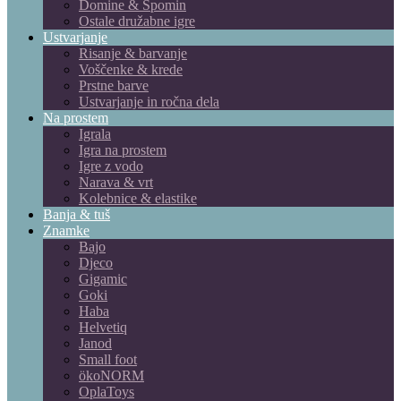
Domine & Spomin
Ostale družabne igre
Ustvarjanje
Risanje & barvanje
Voščenke & krede
Prstne barve
Ustvarjanje in ročna dela
Na prostem
Igrala
Igra na prostem
Igre z vodo
Narava & vrt
Kolebnice & elastike
Banja & tuš
Znamke
Bajo
Djeco
Gigamic
Goki
Haba
Helvetiq
Janod
Small foot
ökoNORM
OplaToys