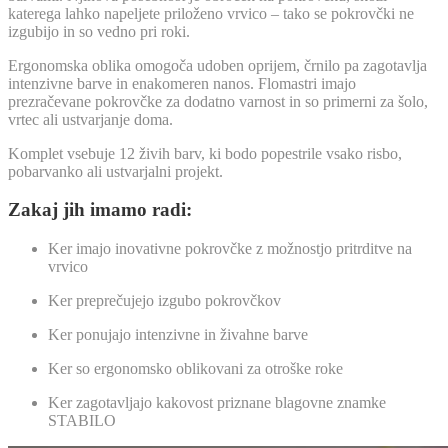
katerega lahko napeljete priloženo vrvico – tako se pokrovčki ne
izgubijo in so vedno pri roki.
Ergonomska oblika omogoča udoben oprijem, črnilo pa zagotavlja
intenzivne barve in enakomeren nanos. Flomastri imajo
prezračevane pokrovčke za dodatno varnost in so primerni za šolo,
vrtec ali ustvarjanje doma.
Komplet vsebuje 12 živih barv, ki bodo popestrile vsako risbo,
pobarvanko ali ustvarjalni projekt.
Zakaj jih imamo radi:
Ker imajo inovativne pokrovčke z možnostjo pritrditve na
vrvico
Ker preprečujejo izgubo pokrovčkov
Ker ponujajo intenzivne in živahne barve
Ker so ergonomsko oblikovani za otroške roke
Ker zagotavljajo kakovost priznane blagovne znamke
STABILO