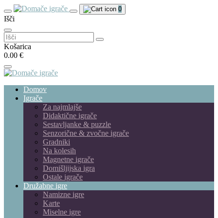
0
Išči
Išči:
Košarica
0.00 €
Domov
Igrače
Za najmlajše
Didaktične igrače
Sestavljanke & puzzle
Senzorične & zvočne igrače
Gradniki
Na kolesih
Magnetne igrače
Domišljijska igra
Ostale igrače
Družabne igre
Namizne igre
Karte
Miselne igre