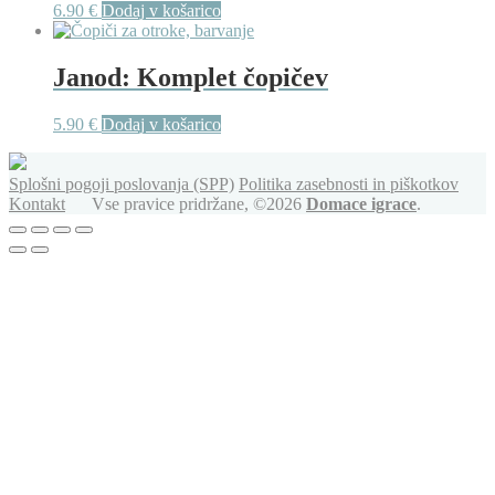
6.90
€
Dodaj v košarico
Janod: Komplet čopičev
5.90
€
Dodaj v košarico
Splošni pogoji poslovanja (SPP)
Politika zasebnosti in piškotkov
Kontakt
Vse pravice pridržane, ©2026
Domace igrace
.