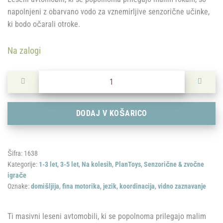
napolnjeni z obarvano vodo za vznemirljive senzorične učinke,
ki bodo očarali otroke.
Na zalogi
PlanToys: Vodomobil rumen količina
DODAJ V KOŠARICO
Šifra:
1638
Kategorije:
1-3 let
,
3-5 let
,
Na kolesih
,
PlanToys
,
Senzorične & zvočne
igrače
Oznake:
domišljija
,
fina motorika
,
jezik
,
koordinacija
,
vidno zaznavanje
Ti masivni leseni avtomobili, ki se popolnoma prilegajo malim