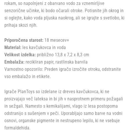
rokam, so napolnjeni z obarvano vodo za vznemirljive
senzorične učinke, ki bodo očarali otroke. Potisnite jih okrog in
si oglejte, kako voda pljuska naokrog, ali se igrajte s svetlobo, ki
prihaja skozi njih.
Priporočena starost:
18 mesecev+
Material:
les kavčukovca in voda
Velikost izdelka:
približno 13,8 x 7,2 x 8,3 cm
Embalaža:
recikliran papir, rastlinska barvila
Varnostno opozorilo: Preden igračo izročite otroku, odstranite
vso embalažo in etikete.
Igrače PlanToys so izdelane iz dreves kavčukovca, ki ne
proizvajajo več lateksa in bi jih v nasprotnem primeru požagali
in sežgali. Namesto s kemikalijami, vlago iz lesa postopoma
odstranijo s sušenjem v peči. Uporabljajo samo barve na vodni
osnovi, organske pigmente in nestrupeno lepilo, ki ne vsebuje
formaldehida.