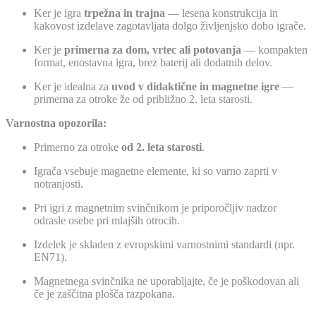
Ker je igra
trpežna in trajna
— lesena konstrukcija in
kakovost izdelave zagotavljata dolgo življenjsko dobo igrače.
Ker je
primerna za dom, vrtec ali potovanja
— kompakten
format, enostavna igra, brez baterij ali dodatnih delov.
Ker je idealna za
uvod v didaktične in magnetne igre
—
primerna za otroke že od približno 2. leta starosti.
Varnostna opozorila:
Primerno za otroke
od 2. leta starosti
.
Igrača vsebuje magnetne elemente, ki so varno zaprti v
notranjosti.
Pri igri z magnetnim svinčnikom je priporočljiv nadzor
odrasle osebe pri mlajših otrocih.
Izdelek je skladen z evropskimi varnostnimi standardi (npr.
EN71).
Magnetnega svinčnika ne uporabljajte, če je poškodovan ali
če je zaščitna plošča razpokana.